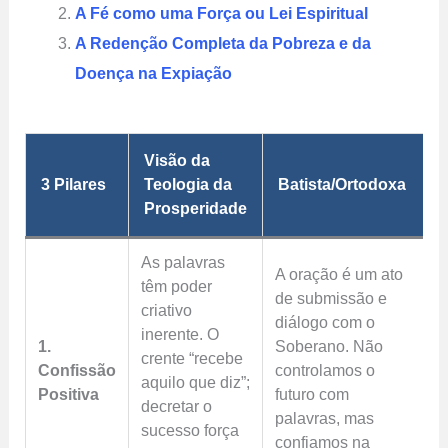
A Fé como uma Força ou Lei Espiritual
A Redenção Completa da Pobreza e da
Doença na Expiação
Visão da
3 Pilares
Teologia da
Batista/Ortodoxa
Prosperidade
As palavras
A oração é um ato
têm poder
de submissão e
criativo
diálogo com o
inerente. O
1.
Soberano. Não
crente “recebe
Confissão
controlamos o
aquilo que diz”;
Positiva
futuro com
decretar o
palavras, mas
sucesso força
confiamos na