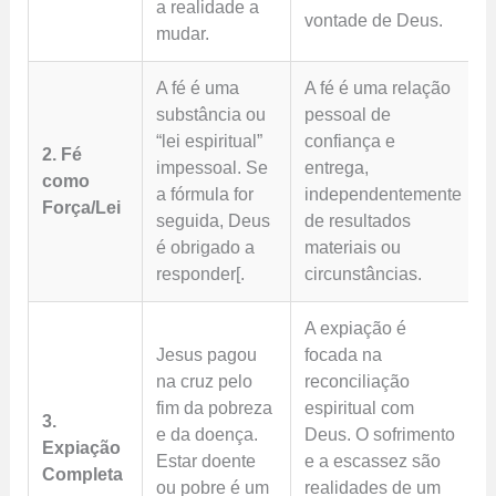
a realidade a
vontade de Deus.
mudar.
A fé é uma
A fé é uma relação
substância ou
pessoal de
“lei espiritual”
confiança e
2. Fé
impessoal. Se
entrega,
como
a fórmula for
independentemente
Força/Lei
seguida, Deus
de resultados
é obrigado a
materiais ou
responder[.
circunstâncias.
A expiação é
Jesus pagou
focada na
na cruz pelo
reconciliação
fim da pobreza
espiritual com
3.
e da doença.
Deus. O sofrimento
Expiação
Estar doente
e a escassez são
Completa
ou pobre é um
realidades de um