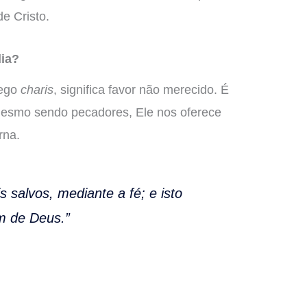
e Cristo.
lia?
rego
charis
, significa
favor não merecido
. É
mesmo sendo pecadores, Ele nos oferece
rna.
s salvos, mediante a fé; e isto
m de Deus.”