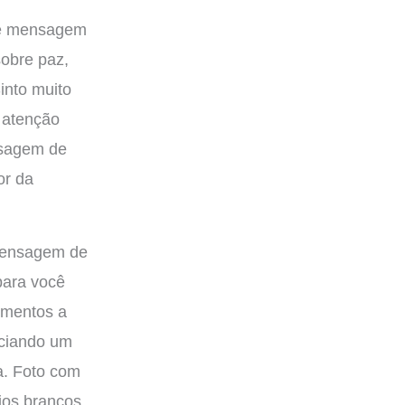
nsagem de
para você
imentos a
nciando um
a. Foto com
rios brancos.