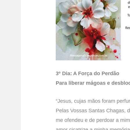
3º Dia: A Força do Perdão
Para liberar mágoas e desbloq
“Jesus, cujas mãos foram perfu
Pelas Vossas Santas Chagas, da
me ofendeu e de perdoar a mi
amor cicatrize a minha memória,