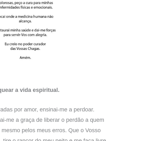
uear a vida espiritual.
radas por amor, ensinai-me a perdoar.
i-me a graça de liberar o perdão a quem
m mesmo pelos meus erros. Que o Vosso
 tire o rancor do meu peito e me faça livre