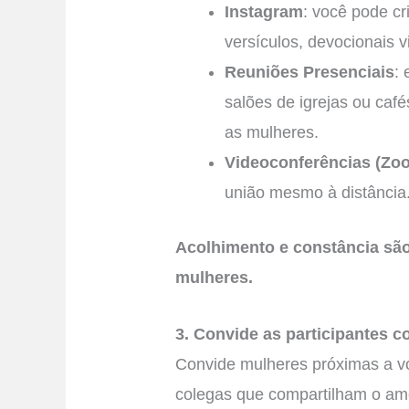
Instagram
: você pode cr
versículos, devocionais v
Reuniões Presenciais
:
salões de igrejas ou café
as mulheres.
Videoconferências (Zo
união mesmo à distância
Acolhimento e constância sã
mulheres.
3. Convide as participantes 
Convide mulheres próximas a voc
colegas que compartilham o amo