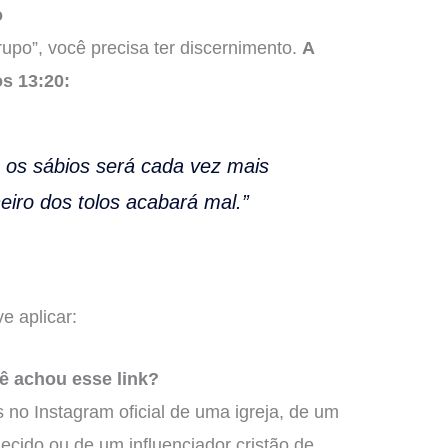
o
rupo”, você precisa ter discernimento.
A
os 13:20:
 os sábios será cada vez mais
iro dos tolos acabará mal.”
e aplicar:
ê achou esse link?
 no Instagram oficial de uma igreja, de um
ecido ou de um influenciador cristão de