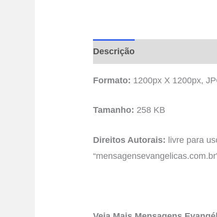
Descrição
Avaliações (0)
Formato:
1200px X 1200px, J
Tamanho:
258 KB
Direitos Autorais:
livre para u
“mensagensevangelicas.com.br
Veja Mais Mensagens Evangél