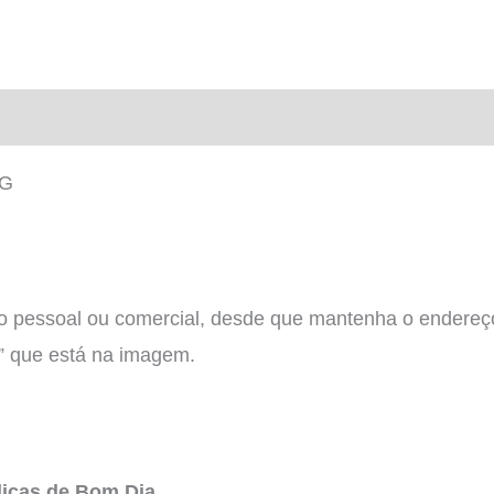
PG
so pessoal ou comercial, desde que mantenha o endereço
” que está na imagem.
icas de Bom Dia